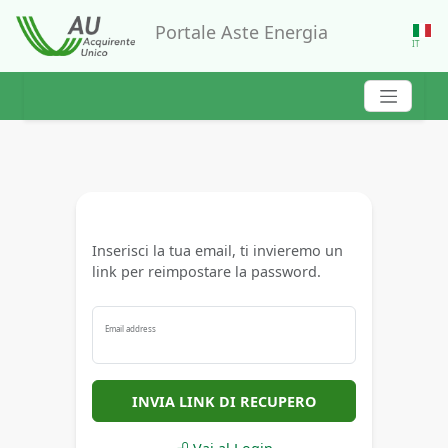
Salta al contenuto principale
Salta alla navigazione
Portale Aste Energia
IT
Inserisci la tua email, ti invieremo un
link per reimpostare la password.
Email address
INVIA LINK DI RECUPERO